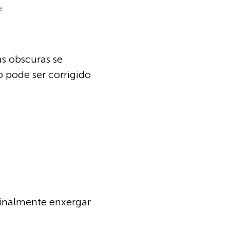
e
as obscuras se
o pode ser corrigido
 finalmente enxergar