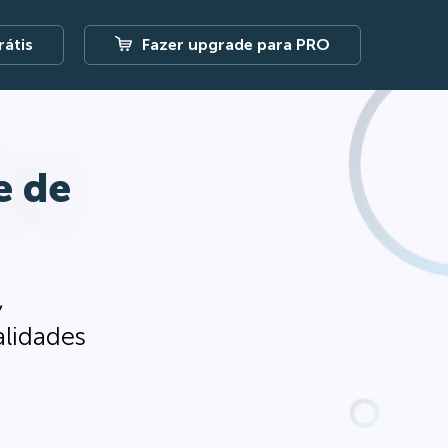
átis
Fazer upgrade para PRO
e de
,
alidades