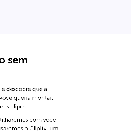
eo sem
l e descobre que a
e você queria montar,
eus clipes.
rtilharemos com você
usaremos o Clipify, um