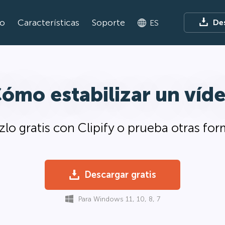
io
Características
Soporte
De
ES
ómo estabilizar un víd
lo gratis con Clipify o prueba otras fo
Descargar gratis
Para Windows 11, 10, 8, 7