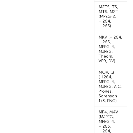
M2TS, TS,
MTS, M2T
(MPEG-2,
H.264,
H.265)
MKV (H.264,
H.265,
MPEG-4,
MJPEG,
Theora,
VP9, DV)
MOV, QT
(H.264,
MPEG-4,
MJPEG, AIC,
ProRes,
Sorenson
1/3, PNG)
MP4, M4V
(MJPEG,
MPEG-4,
H.263,
H.264,