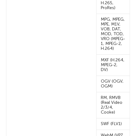
H.265,
ProRes)
MPG, MPEG,
MPE, M1V,
VOB, DAT,
MOD, TOD,
VRO (MPEG-
1, MPEG-2,
H.264)
MXF (H.264,
MPEG-2,
DV)
OGV (OGV,
OGM)
RM, RMVB
(Real Video
2/3/4,
Cooke)
SWF (FLV1)
WebM (VP7,