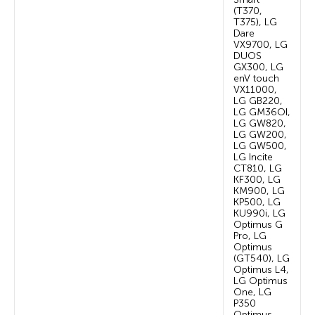
(T370,
T375), LG
Dare
VX9700, LG
DUOS
GX300, LG
enV touch
VX11000,
LG GB220,
LG GM36OI,
LG GW820,
LG GW200,
LG GW500,
LG Incite
CT810, LG
KF300, LG
KM900, LG
KP500, LG
KU990i, LG
Optimus G
Pro, LG
Optimus
(GT540), LG
Optimus L4,
LG Optimus
One, LG
P350
Optimus