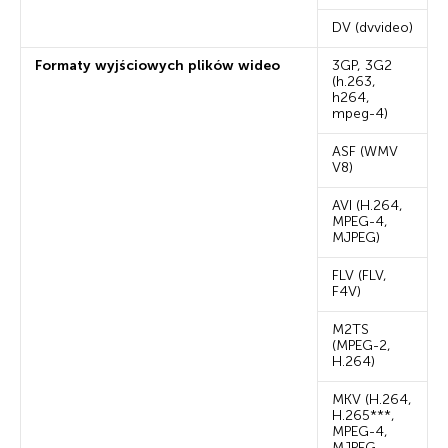
DV (dvvideo)
Formaty wyjściowych plików wideo
3GP, 3G2
(h.263,
h264,
mpeg-4)
ASF (WMV
V8)
AVI (H.264,
MPEG-4,
MJPEG)
FLV (FLV,
F4V)
M2TS
(MPEG-2,
H.264)
MKV (H.264,
H.265***,
MPEG-4,
MJPEG,