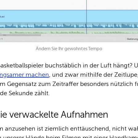
Ändern Sie Ihr gewohntes Tempo
asketballspieler buchstäblich in der Luft hängt? 
angsamer machen
, und zwar mithilfe der Zeitlupe
im Gegensatz zum Zeitraffer besonders nützlich 
de Sekunde zählt.
n Sie verwackelte Aufnahmen
lm anzusehen ist ziemlich enttäuschend, nicht w
ern unserer Hände beim Filmen mit einer Handka