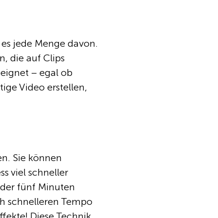
t es jede Menge davon.
, die auf Clips
eignet – egal ob
ige Video erstellen,
en. Sie können
s viel schneller
 der fünf Minuten
ch schnelleren Tempo
fekte! Diese Technik