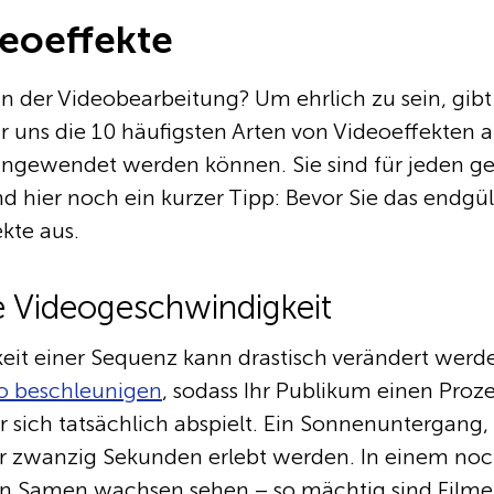
eoeffekte
 in der Videobearbeitung? Um ehrlich zu sein, gib
 uns die 10 häufigsten Arten von Videoeffekten an
angewendet werden können. Sie sind für jeden ge
d hier noch ein kurzer Tipp: Bevor Sie das endgült
ekte aus.
ie Videogeschwindigkeit
it einer Sequenz kann drastisch verändert werd
o beschleunigen
, sodass Ihr Publikum einen Prozes
r sich tatsächlich abspielt. Ein Sonnenuntergang,
nur zwanzig Sekunden erlebt werden. In einem no
n Samen wachsen sehen – so mächtig sind Filmef